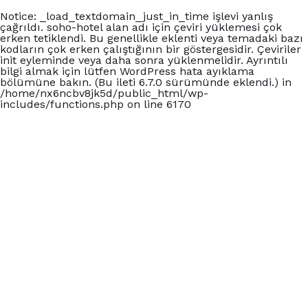
Notice
: _load_textdomain_just_in_time işlevi
yanlış
çağrıldı.
soho-hotel
alan adı için çeviri yüklemesi çok
erken tetiklendi. Bu genellikle eklenti veya temadaki bazı
kodların çok erken çalıştığının bir göstergesidir. Çeviriler
init
eyleminde veya daha sonra yüklenmelidir. Ayrıntılı
bilgi almak için lütfen
WordPress hata ayıklama
bölümüne bakın. (Bu ileti 6.7.0 sürümünde eklendi.) in
/home/nx6ncbv8jk5d/public_html/wp-
includes/functions.php
on line
6170
+902426060140
Carmen Suit Otel
Ana Sayfa
Konaklama
Blog