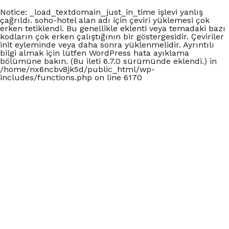
Notice
: _load_textdomain_just_in_time işlevi
yanlış
çağrıldı.
soho-hotel
alan adı için çeviri yüklemesi çok
erken tetiklendi. Bu genellikle eklenti veya temadaki bazı
kodların çok erken çalıştığının bir göstergesidir. Çeviriler
init
eyleminde veya daha sonra yüklenmelidir. Ayrıntılı
bilgi almak için lütfen
WordPress hata ayıklama
bölümüne bakın. (Bu ileti 6.7.0 sürümünde eklendi.) in
/home/nx6ncbv8jk5d/public_html/wp-
includes/functions.php
on line
6170
+902426060140
Carmen Suit Otel
Ana Sayfa
Konaklama
Blog